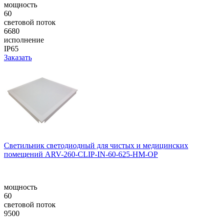
мощность
60
световой поток
6680
исполнение
IP65
Заказать
Светильник светодиодный для чистых и медицинских
помещений ARV-260-CLIP-IN-60-625-HM-OP
мощность
60
световой поток
9500