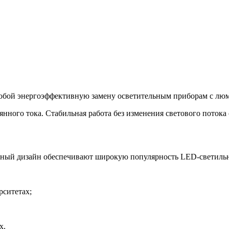
собой энергоэффективную замену осветительным приборам с лю
ного тока. Стабильная работа без изменения светового потока с
альный дизайн обеспечивают широкую популярность LED-светиль
рситетах;
х.