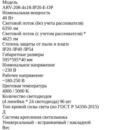
Модель
ARV-208-4x18-IP20-E-OP
Номинальная мощность
40 Вт
Световой поток (без учета рассеивателя)
6350 лм
Световой поток (с учетом рассеивателя) *
4625 лм
Степень защиты от пыли и влаги
IP20 /IP40 /IP54
Габаритные размеры
595*595*40 мм
Номинальное напряжение
~230 В
Рабочее напряжение
~180-250 В
Цветовая температура
4000 / 5000 K
Количество светодиодов
(4 линейки * 24 светодиода) 96 шт
Тип кривой силы света (по ГОСТ Р 54350-2015)
Д
Система крепления светильника
Универсальный - встраиваемый / накладной
Вес